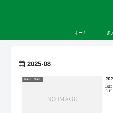
ホーム
多
2025-08
2
営業日・休業日
誠に
9/